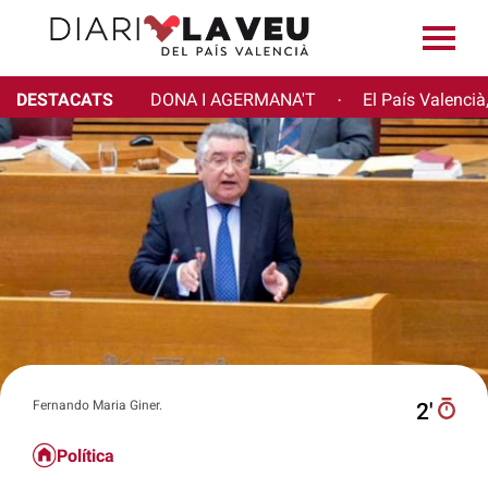
DESTACATS
DONA I AGERMANA'T
El País Valencià
·
Fernando Maria Giner.
2′
Política