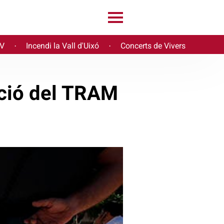
PV
Incendi la Vall d'Uixó
Concerts de Vivers
·
·
ació del TRAM