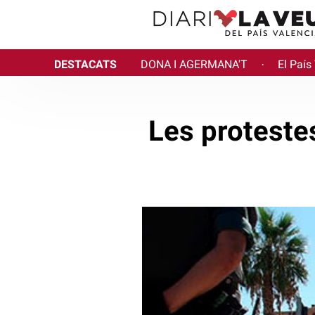
DESTACATS
DONA I AGERMANA'T
El País
·
Les proteste