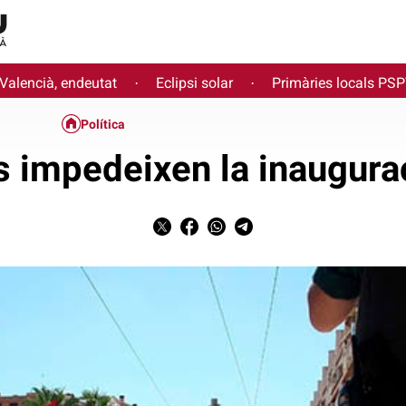
 Valencià, endeutat
Eclipsi solar
Primàries locals PS
·
·
Política
s impedeixen la inaugur