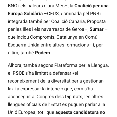
BNG i els balears d’ara Més–, la
Coalició per una
Europa Solidària
–CEUS, dominada pel PNB i
integrada també per Coalició Canària, Proposta
per les Illes i els navarresos de Geroa–,
Sumar
–
que inclou Compromís, Catalunya en Comú i
Esquerra Unida entre altres formacions– i, per
últim, també
Podem
.
Alhora, també segons Plataforma per la Llengua,
el
PSOE
s’ha limitat a defensar «el
reconeixement de la diversitat per a gestionar-
la» i a expressar la intenció que, com s’ha
aconseguit al Congrés dels Diputats, les altres
llengües oficials de l’Estat es puguen parlar a la
Unió Europea, tot i que
aquesta candidatura no