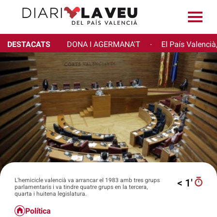
DESTACATS
DONA I AGERMANA'T
El País Valencià
·
L'hemicicle valencià va arrancar el 1983 amb tres grups
< 1′
parlamentaris i va tindre quatre grups en la tercera,
quarta i huitena legislatura.
Política