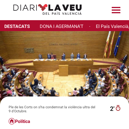
DESTACATS
DONA I AGERMANA'T
El País Valencià
·
Ple de les Corts on s'ha condemnat la violència ultra del
2′
9 d'Octubre.
Política