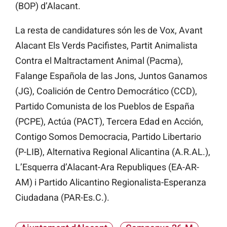
(BOP) d’Alacant.
La resta de candidatures són les de
Vox, Avant
Alacant Els Verds Pacifistes, Partit Animalista
Contra el Maltractament Animal (Pacma),
Falange Española de las Jons,
Juntos
Ganamos
(JG),
Coalición
de
Centro
Democrático
(CCD),
Partido
Comunista de
los
Pueblos
de España
(PCPE),
Actúa
(PACT), Tercera Edad en Acción,
Contigo
Somos
Democracia,
Partido
Libertario
(P-LIB), Alternativa Regional
Alicantina
(A.R.AL.),
L’Esquerra d’Alacant-Ara
Republiques
(EA-AR-
AM) i
Partido
Alicantino
Regionalista-Esperanza
Ciudadana
(PAR-Es.C.).