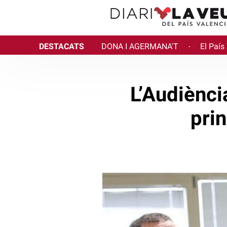
DESTACATS
DONA I AGERMANA'T
El País
·
L’Audiència
pri