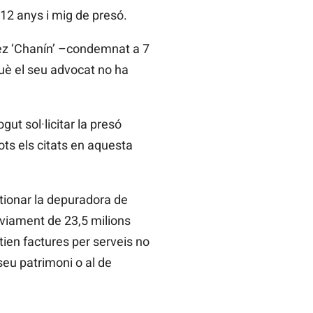
 12 anys i mig de presó.
ínez ‘Chanín’ –condemnat a 7
uè el seu advocat no ha
ut sol·licitar la presó
ots els citats en aquesta
tionar la depuradora de
sviament de 23,5 milions
ien factures per serveis no
seu patrimoni o al de