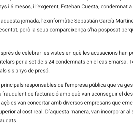
anys i 6 mesos, i l’exgerent, Esteban Cuesta, condemnat a
s d’aquesta jornada, l’exinformàtic Sebastián García Mart
esentat, però la seua compareixença s’ha posposat perq
esprés de celebrar les vistes en què les acusacions han pog
utelars per a set dels 24 condemnats en el cas Emarsa. T
als sis anys de presó.
 principals responsables de l’empresa pública que va ges
a fraudulent de facturació amb què van aconseguir el de
 a açò es van concertar amb diversos empresaris que emet
uperior al cost real. D’aquesta manera, van incorporar al 
raudats.