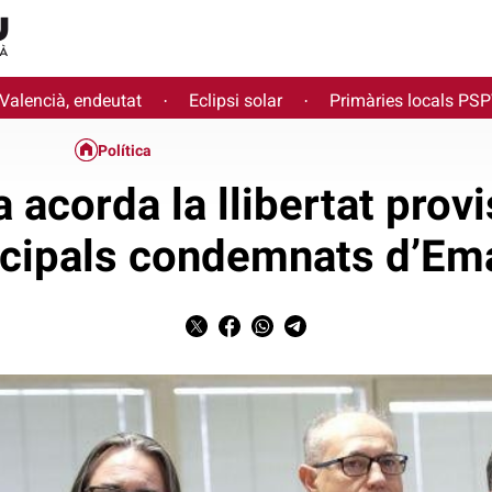
 Valencià, endeutat
Eclipsi solar
Primàries locals PS
·
·
Política
 acorda la llibertat prov
ncipals condemnats d’Em