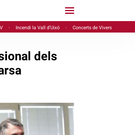
PV
Incendi la Vall d'Uixó
Concerts de Vivers
·
·
isional dels
arsa