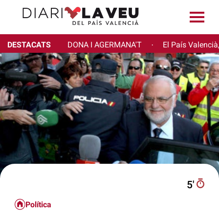
DESTACATS
DONA I AGERMANA'T
El País Valencià
·
5′
Política