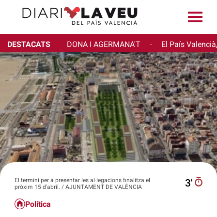
DESTACATS
DONA I AGERMANA'T
El País Valencià
·
El termini per a presentar les al·legacions finalitza el
3′
pròxim 15 d'abril. / AJUNTAMENT DE VALÈNCIA
Política