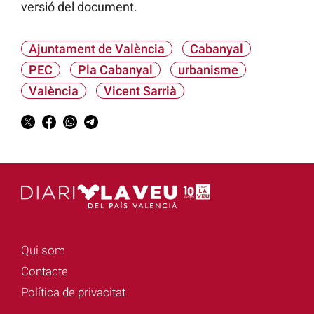
versió del document.
Ajuntament de València
Cabanyal
PEC
Pla Cabanyal
urbanisme
València
Vicent Sarrià
Qui som
Contacte
Política de privacitat