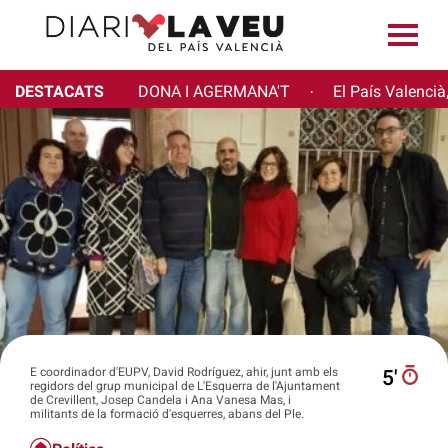
DESTACATS
DONA I AGERMANA'T
El País Valencià
·
E coordinador d'EUPV, David Rodríguez, ahir, junt amb els
5′
regidors del grup municipal de L'Esquerra de l'Ajuntament
de Crevillent, Josep Candela i Ana Vanesa Mas, i
militants de la formació d'esquerres, abans del Ple.