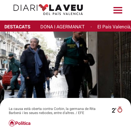
DESTACATS
DONA I AGERMANA'T
El País Valencià
·
La causa està oberta contra Corbin, la germana de Rita
2′
Barberá i les seues nebodes, entre d'altres. / EFE
Política