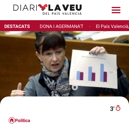
DESTACATS
DONA I AGERMANA'T
El País Valencià
·
3′
Política