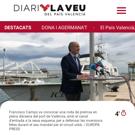
DESTACATS
DONA I AGERMANA'T
El País Valencià
·
Francisco Camps va convocar una roda de premsa en
4′
plena dàrsena del port de València, amb el canal
d'entrada a la seua esquena, per a defensar les inversions
fetes durant el seu mandat per al circuit urbà. / EUROPA
PRESS