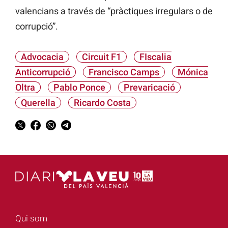
valencians a través de “pràctiques irregulars o de
corrupció”.
Advocacia
Circuit F1
FIscalia
Anticorrupció
Francisco Camps
Mónica
Oltra
Pablo Ponce
Prevaricació
Querella
Ricardo Costa
Qui som