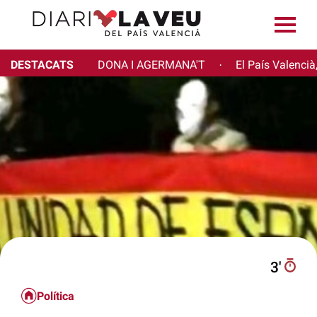
DESTACATS
DONA I AGERMANA'T
El País Valencià
·
3′
Política