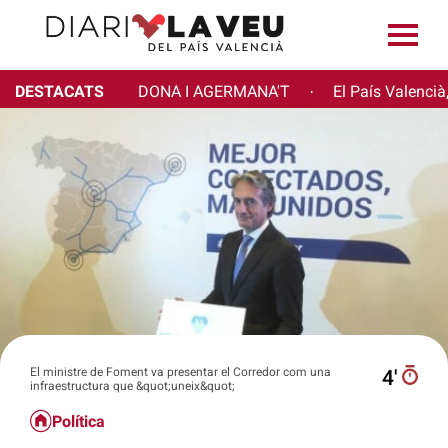
DESTACATS
DONA I AGERMANA'T
El País Valencià
·
El ministre de Foment va presentar el Corredor com una
4′
infraestructura que &quot;uneix&quot;
Política