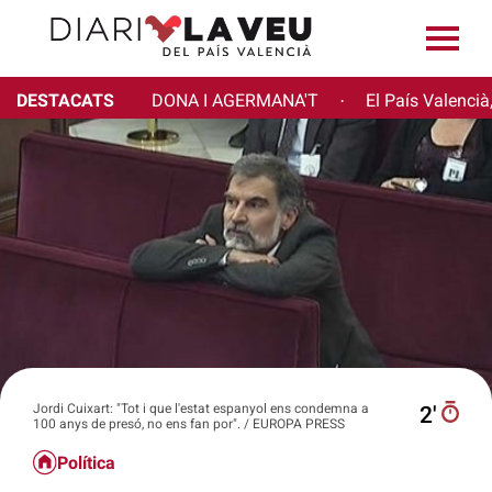
DESTACATS
DONA I AGERMANA'T
El País Valencià
·
Jordi Cuixart: "Tot i que l'estat espanyol ens condemna a
2′
100 anys de presó, no ens fan por". / EUROPA PRESS
Política