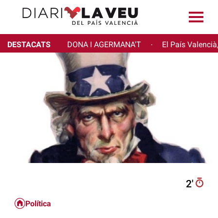
DESTACATS
DONA I AGERMANA'T
El País Valencià
·
2′
Política