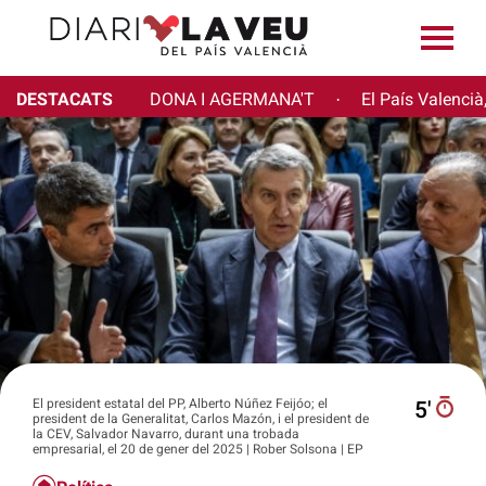
DESTACATS
DONA I AGERMANA'T
El País Valencià
·
El president estatal del PP, Alberto Núñez Feijóo; el
5′
president de la Generalitat, Carlos Mazón, i el president de
la CEV, Salvador Navarro, durant una trobada
empresarial, el 20 de gener del 2025 | Rober Solsona | EP