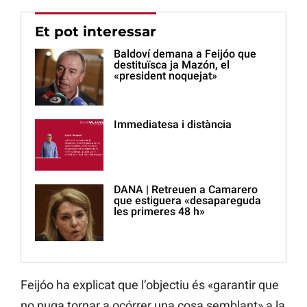
Et pot interessar
Baldoví demana a Feijóo que
destituïsca ja Mazón, el
«president noquejat»
Immediatesa i distància
DANA | Retreuen a Camarero
que estiguera «desapareguda
les primeres 48 h»
Feijóo ha explicat que l’objectiu és «garantir que
no puga tornar a ocórrer una cosa semblant» a la