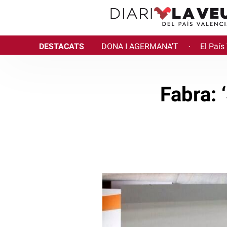
DESTACATS
DONA I AGERMANA'T
El País
·
Fabra: 