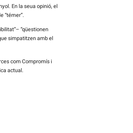
yol. En la seua opinió, el
de “témer”.
bilitat”– “qüestionen
 que simpatitzen amb el
forces com Compromís i
ca actual.