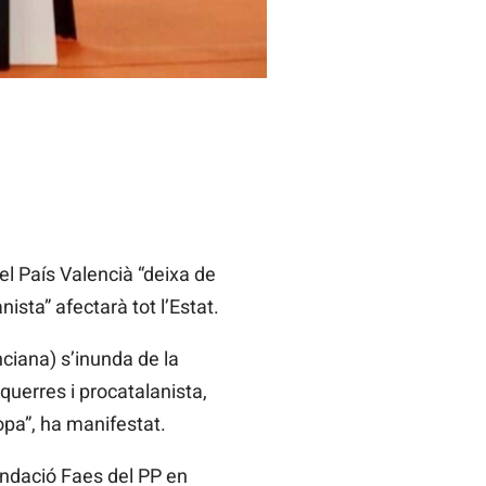
 el País Valencià “deixa de
ista” afectarà tot l’Estat.
nciana) s’inunda de la
squerres i procatalanista,
opa”, ha manifestat.
undació Faes del PP en