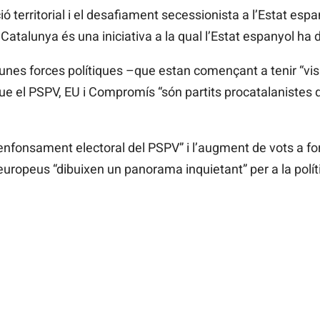
territorial i el desafiament secessionista a l’Estat espan
 Catalunya és una iniciativa a la qual l’Estat espanyol ha 
gunes forces polítiques –que estan començant a tenir “visi
 que el PSPV, EU i Compromís “són partits procatalanistes
l’enfonsament electoral del PSPV” i l’augment de vots a 
uropeus “dibuixen un panorama inquietant” per a la políti