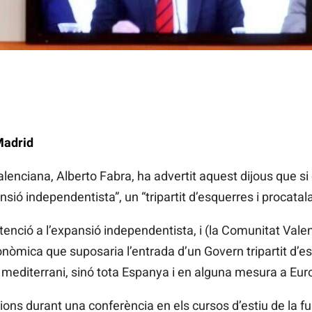
Madrid
alenciana, Alberto Fabra, ha advertit aquest dijous que si
sió independentista”, un “tripartit d’esquerres i procatalan
tenció a l’expansió independentista, i (la Comunitat Vale
 econòmica que suposaria l’entrada d’un Govern tripartit d’e
 mediterrani, sinó tota Espanya i en alguna mesura a Eur
ions durant una conferència en els cursos d’estiu de la f