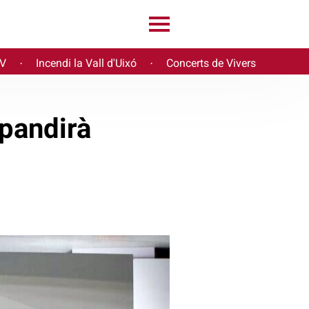
PV
Incendi la Vall d'Uixó
Concerts de Vivers
·
·
xpandirà