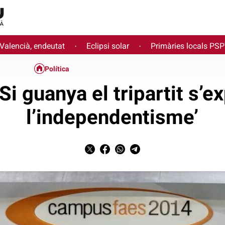
 Valencià, endeutat
Eclipsi solar
Primàries locals PS
·
·
Política
‘Si guanya el tripartit s’e
l’independentisme’