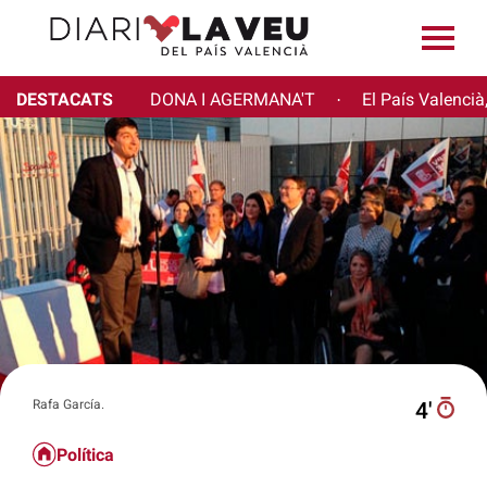
DESTACATS
DONA I AGERMANA'T
El País Valencià
·
Rafa García.
4′
Política