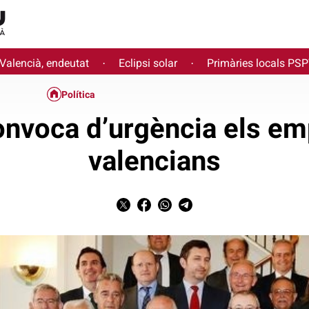
 Valencià, endeutat
Eclipsi solar
Primàries locals PS
·
·
Política
onvoca d’urgència els em
valencians