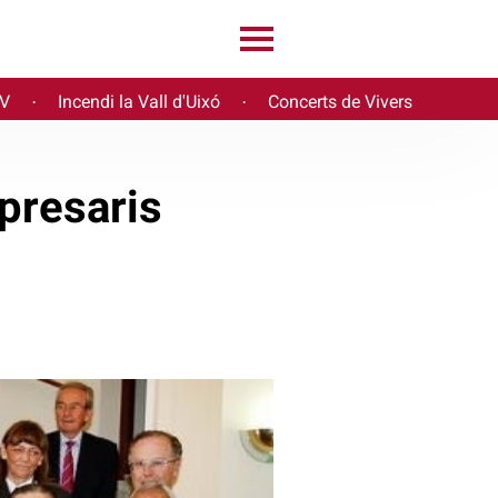
PV
Incendi la Vall d'Uixó
Concerts de Vivers
·
·
presaris