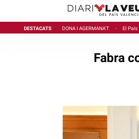
DESTACATS
DONA I AGERMANA'T
El País
·
Fabra c