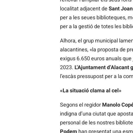
localitat adjacent de
Sant Joan
per a les seues biblioteques, me
per a la gestió de totes les bib
Alhora, el grup municipal lament
alacantines, «la proposta de pr
exigus 6.650 euros anuals que j
2023.
L’Ajuntament d’Alacant 
l’escàs pressupost per a la com
«La situació clama al cel»
Segons el regidor
Manolo Cop
indigna d’una ciutat que apost
personal de les nostres bibliot
Podem
han presentat una esmen