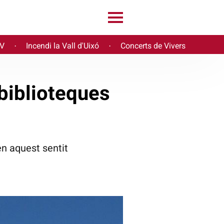
PV
Incendi la Vall d'Uixó
Concerts de Vivers
·
·
biblioteques
n aquest sentit