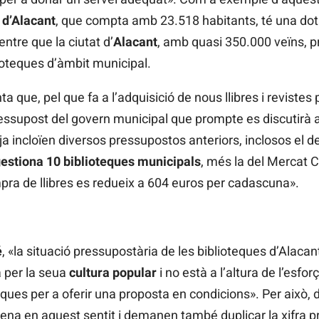
 d’Alacant
, que compta amb 23.518 habitants, té una do
ntre que la ciutat d’
Alacant
, amb quasi 350.000 veïns, 
lioteques d’àmbit municipal.
a que, pel que fa a l’adquisició de nous llibres i revistes 
essupost del govern municipal que prompte es discutirà al 
a incloïen diversos pressupostos anteriors, inclosos el del
gestiona 10 biblioteques municipals
, més la del Mercat C
pra de llibres es redueix a 604 euros per cadascuna».
é
, «la situació pressupostària de les biblioteques d’Alacan
a per la seua
cultura popular
i no està a l’altura de l’esfor
eques per a oferir una proposta en condicions». Per això, 
a en aquest sentit i demanen també duplicar la xifra pre