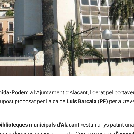
t
Unida-Podem
a l’Ajuntament d’Alacant, liderat pel portav
upost proposat per l’alcalde
Luis Barcala
(PP) per a «rev
biblioteques municipals d’Alacant
«estan anys patint una
s per a donar un servei adequat». Com a exemple d’aques