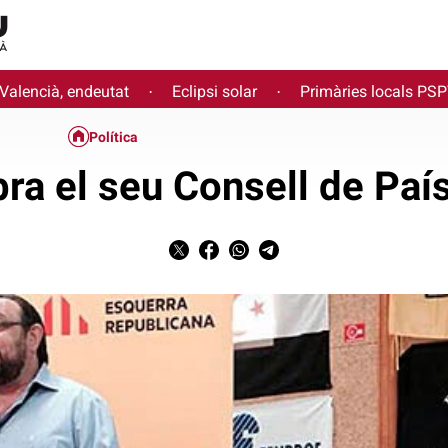
 Valencià, endeutat
Eclipsi solar
Primàries locals PS
·
·
Política
ra el seu Consell de País