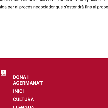
nida per al procés negociador que s’estendrà fins al pro
DONA I
AGERMANA'T
INICI
CULTURA
LLENGUA