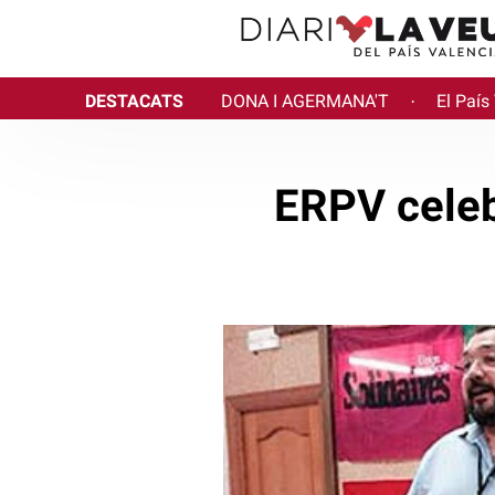
DESTACATS
DONA I AGERMANA'T
El País
·
ERPV celeb