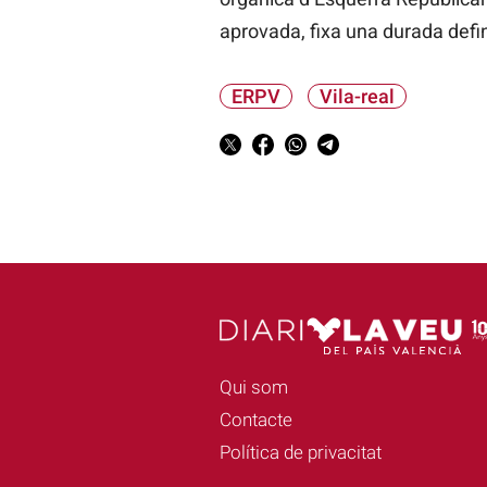
aprovada, fixa una durada defi
ERPV
Vila-real
Qui som
Contacte
Política de privacitat