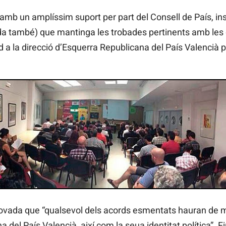
amb un amplíssim suport per part del Consell de País, ins
 també) que mantinga les trobades pertinents amb les di
d a la direcció d’Esquerra Republicana del País Valencià p
rovada que “qualsevol dels acords esmentats hauran de m
del País Valencià, així com la seua identitat política”. F