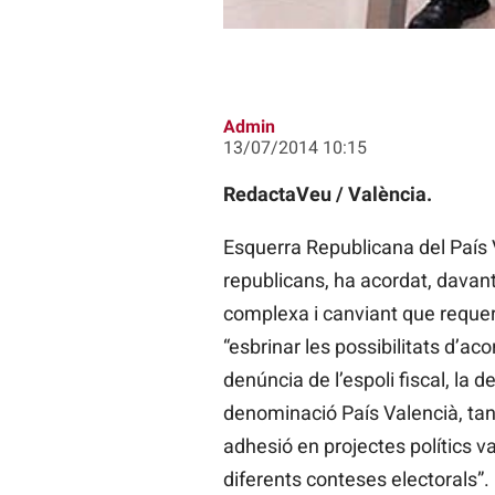
Admin
13/07/2014 10:15
RedactaVeu / València.
Esquerra Republicana del País V
republicans, ha acordat, davant 
complexa i canviant que requere
“esbrinar les possibilitats d’a
denúncia de l’espoli fiscal, la d
denominació País Valencià, tant 
adhesió en projectes polítics va
diferents conteses electorals”.