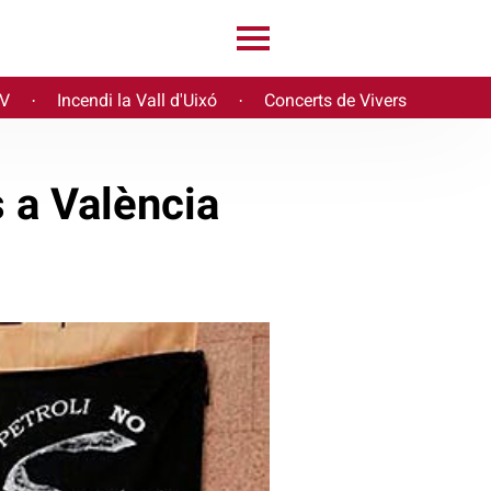
PV
Incendi la Vall d'Uixó
Concerts de Vivers
·
·
 a València