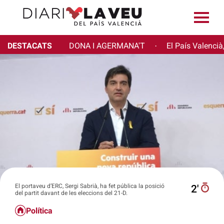
DESTACATS
DONA I AGERMANA'T
El País Valencià
·
El portaveu d’ERC, Sergi Sabrià, ha fet pública la posició
2′
del partit davant de les eleccions del 21-D.
Política