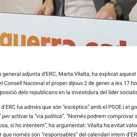
d'una possible investidura abans de Reis. / EUROPA PRESS
eneral adjunta d’ERC, Marta Vilalta, ha explicat aquest d
 Consell Nacional el proper dijous 2 de gener a les 17 ho
 posició dels republicans en la investidura del líder socia
u d’ERC ha admès que són “escèptics” amb el PSOE i el g
 per activar la “via política”. “Només podrem comprovar s
sa, si ho intentem”, ha argumentat. Vilalta ha evitat valo
ir que només són “responsables” del calendari intern d’E