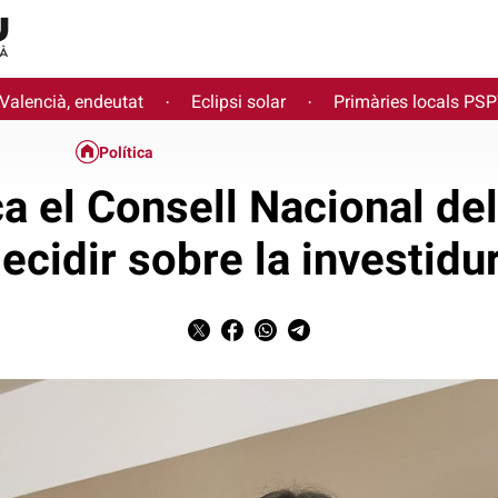
 Valencià, endeutat
Eclipsi solar
Primàries locals PS
·
·
Política
 el Consell Nacional del 
decidir sobre la investid