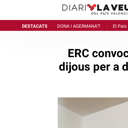
DESTACATS
DONA I AGERMANA'T
El País
·
ERC convoca
dijous per a 