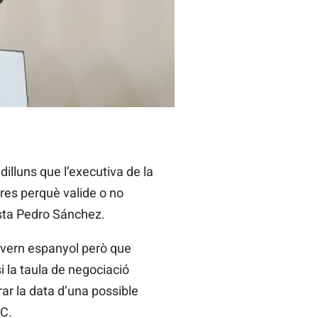
illuns que l’executiva de la
res perquè valide o no
lista Pedro Sánchez.
overn espanyol però que
i la taula de negociació
rar la data d’una possible
RC.