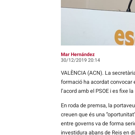
Vilalta ha evitat valorar la data 
Mar Hernández
30/12/2019 20:14
VALÈNCIA (ACN). La secretària g
formació ha acordat convocar el
l’acord amb el PSOE i es fixe la
En roda de premsa, la portave
creuen que és una “oportunitat”
entre governs va de forma serio
investidura abans de Reis en d