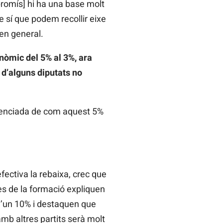
romís] hi ha una base molt
e sí que podem recollir eixe
 en general.
onòmic del 5% al 3%, ara
 d’alguns diputats no
scienciada de com aquest 5%
fectiva la rebaixa, crec que
es de la formació expliquen
d’un 10% i destaquen que
mb altres partits serà molt