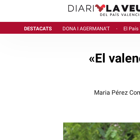
DESTACATS
DONA I AGERMANA'T
El País
·
«El valen
Maria Pérez Com