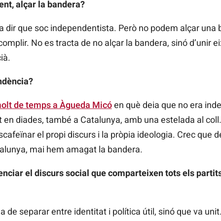
nt, alçar la bandera?
r a dir que soc independentista. Però no podem alçar una
omplir. No es tracta de no alçar la bandera, sinó d’unir ei
ià.
ndència?
molt de temps a Àgueda Micó
en què deia que no era indep
t en diades, també a Catalunya, amb una estelada al coll
scafeïnar el propi discurs i la pròpia ideologia. Crec que
atalunya, mai hem amagat la bandera.
iar el discurs social que comparteixen tots els partits 
de separar entre identitat i política útil, sinó que va uni