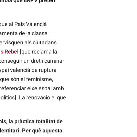
 sembla que ERPV pretén
que al País Valencià
amenta de la classe
 servisquen als ciutadans
es Rebel
[que reclama la
conseguir un dret i caminar
spai valencià de ruptura
s que són el feminisme,
s referenciar eixe espai amb
lítics]. La renovació el que
s, la pràctica totalitat de
identitari. Per què aquesta