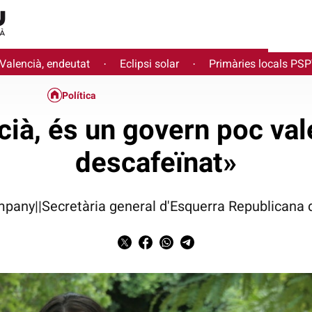
 Valencià, endeutat
Eclipsi solar
Primàries locals PS
·
·
Política
cià, és un govern poc val
descafeïnat»
pany||Secretària general d'Esquerra Republicana d