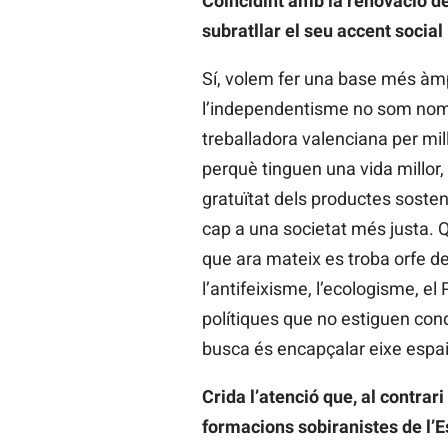
Coincidint amb la renovació de
subratllar el seu accent social i
Sí, volem fer una base més àmpl
l’independentisme no som nomé
treballadora valenciana per mill
perquè tinguen una vida millor, 
gratuïtat dels productes sosten
cap a una societat més justa. 
que ara mateix es troba orfe de 
l’antifeixisme, l’ecologisme, el
polítiques que no estiguen cond
busca és encapçalar eixe espai
Crida l’atenció que, al contrari
formacions sobiranistes de l’Es