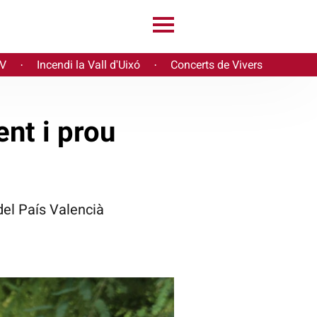
PV
Incendi la Vall d'Uixó
Concerts de Vivers
·
·
ent i prou
el País Valencià