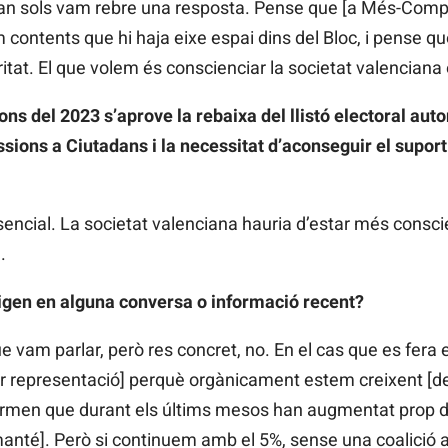
 tan sols vam rebre una resposta. Pense que [a Més-Comp
 contents que hi haja eixe espai dins del Bloc, i pense qu
ritat. El que volem és conscienciar la societat valenciana
ns del 2023 s’aprove la rebaixa del llistó electoral aut
ssions a Ciutadans i la necessitat d’aconseguir el suport
essencial. La societat valenciana hauria d’estar més con
.
rigen en alguna conversa o informació recent?
 vam parlar, però res concret, no. En el cas que es fera e
nir representació] perquè orgànicament estem creixent [d
afirmen que durant els últims mesos han augmentat prop 
anté]. Però si continuem amb el 5%, sense una coalició a