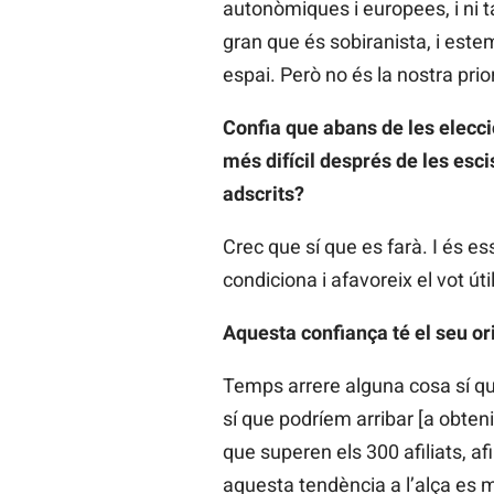
autonòmiques i europees, i ni
gran que és sobiranista, i estem
espai. Però no és la nostra prio
Confia que abans de les eleccio
més difícil després de les esci
adscrits?
Crec que sí que es farà. I és 
condiciona i afavoreix el vot útil
Aquesta confiança té el seu o
Temps arrere alguna cosa sí que
sí que podríem arribar [a obte
que superen els 300 afiliats, 
aquesta tendència a l’alça es m