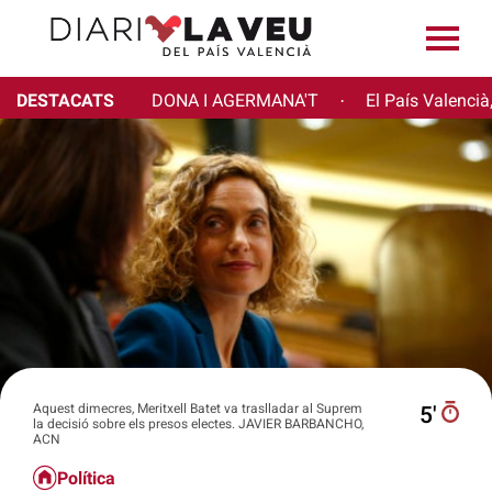
DESTACATS
DONA I AGERMANA'T
El País Valencià
·
Aquest dimecres, Meritxell Batet va traslladar al Suprem
5′
la decisió sobre els presos electes. JAVIER BARBANCHO,
ACN
Política