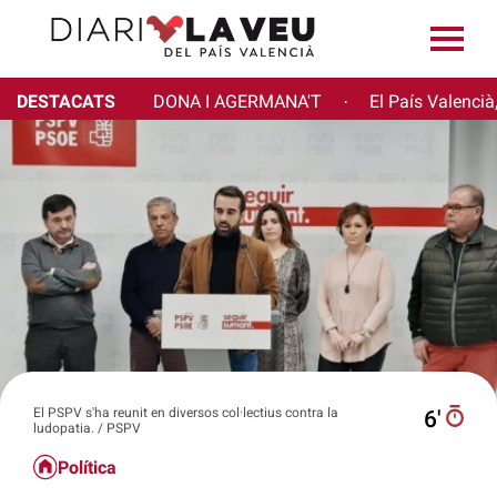
DESTACATS
DONA I AGERMANA'T
El País Valencià
·
El PSPV s'ha reunit en diversos col·lectius contra la
6′
ludopatia. / PSPV
Política