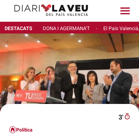
DESTACATS
DONA I AGERMANA'T
El País Valencià
·
3′
Política