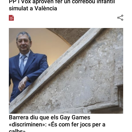
PP i Vox aproven fer un correbou infantil
simulat a València
Barrera diu que els Gay Games
«discriminen»: «És com fer jocs per a
calbs»