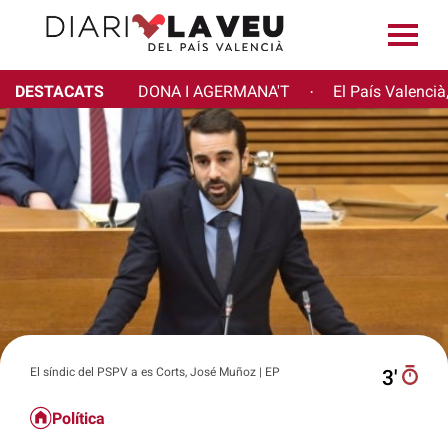
DESTACATS
DONA I AGERMANA'T
El País Valencià
·
El síndic del PSPV a es Corts, José Muñoz | EP
3′
Política