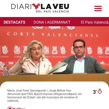
DESTACATS
DONA I AGERMANA'T
El País Valencià
·
María José Ferer Sansegundo i Jorge Bellver han
3′
denunciat que l'ODL &quot;imposa obligacions&quot; als
funcionaris de l'Estat i als del municipis de conéixer el
valencià.