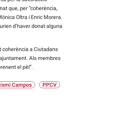
anat que, per “coherència,
Mónica Oltra i Enric Morera.
urien d’haver donat alguna
at coherència a Ciutadans
l’ajuntament. Als membres
renent el pèl”.
uismi Campos
PPCV