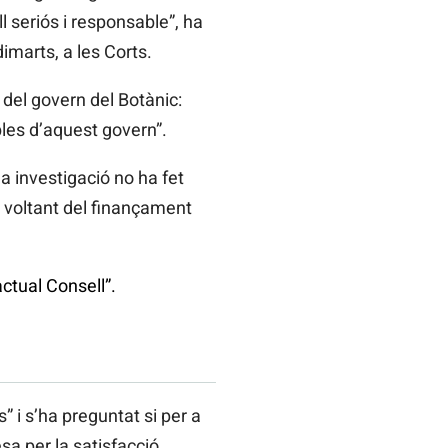
 seriós i responsable”, ha
marts, a les Corts.
 del govern del Botànic:
bles d’aquest govern”.
a investigació no ha fet
l voltant del finançament
ctual Consell”.
” i s’ha preguntat si per a
sa per la satisfacció