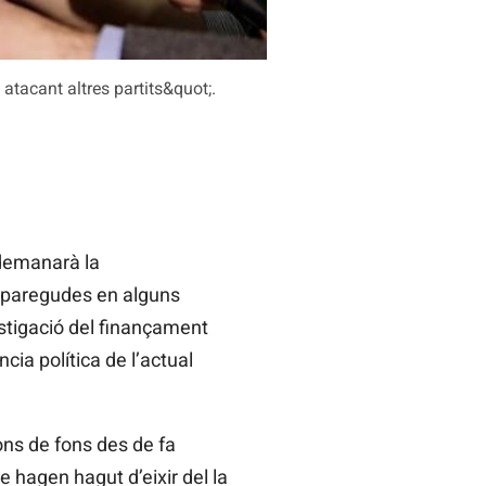
tacant altres partits&quot;.
 demanarà la
 aparegudes en alguns
estigació del finançament
cia política de l’actual
ons de fons des de fa
 hagen hagut d’eixir del la