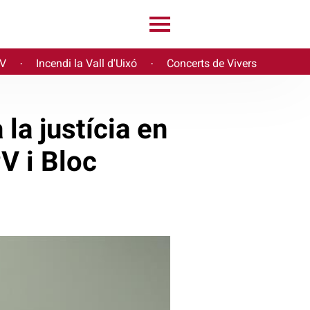
PV
Incendi la Vall d'Uixó
Concerts de Vivers
·
·
la justícia en
V i Bloc