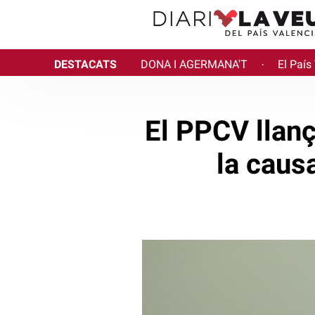
DESTACATS
DONA I AGERMANA'T
El País
·
El PPCV llanç
la caus