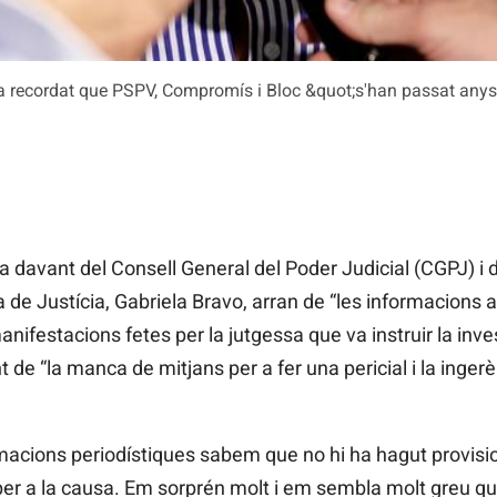
a recordat que PSPV, Compromís i Bloc &quot;s'han passat anys a
a davant del Consell General del Poder Judicial (CGPJ) i
 de Justícia, Gabriela Bravo, arran de “les informacions
anifestacions fetes per la jutgessa que va instruir la inv
de “la manca de mitjans per a fer una pericial i la ingerèn
formacions periodístiques sabem que no hi ha hagut provisi
er a la causa. Em sorprén molt i em sembla molt greu que