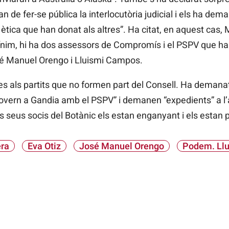
 de fer-se pública la interlocutòria judicial i els ha dem
i ètica que han donat als altres”. Ha citat, en aquest cas, 
mínim, hi ha dos assessors de Compromís i el PSPV que ha
osé Manuel Orengo i Lluismi Campos.
es als partits que no formen part del Consell. Ha deman
govern a Gandia amb el PSPV” i demanen “expedients” a 
s seus socis del Botànic els estan enganyant i els estan p
era
Eva Otiz
José Manuel Orengo
Podem. Ll