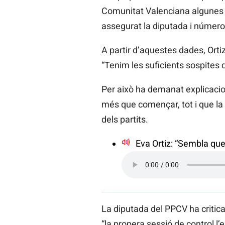
Comunitat Valenciana algunes ac
assegurat la diputada i número
A partir d’aquestes dades, Orti
“Tenim les suficients sospites 
Per això ha demanat explicacion
més que començar, tot i que la 
dels partits.
Eva Ortiz: “Sembla que 
La diputada del PPCV ha criticat
“la propera sessió de control l’