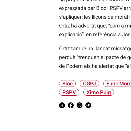
expressada per Bloc i PSPV arran
s’apliquen les lliçons de moral 
Ortiz ha advertit que, “com a 
explicació”, en referència a J
Ortiz també ha llançat missatg
perquè “trenquen el pacte de 
de Podem els ha alertat que “el
Bloc
CGPJ
Enric Mor
PSPV
Ximo Puig