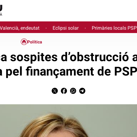
 Valencià, endeutat
Eclipsi solar
Primàries locals PS
·
·
Política
a sospites d’obstrucció a 
a pel finançament de PSP