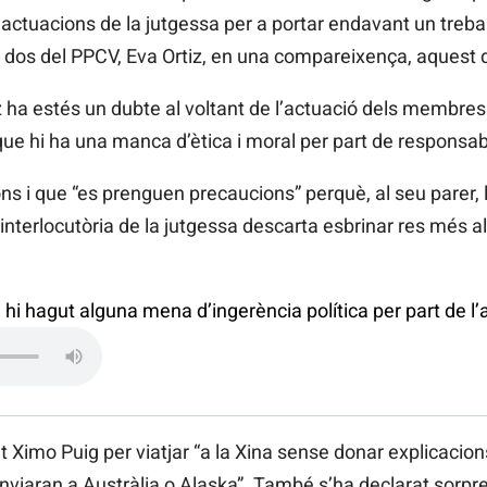
tuacions de la jutgessa per a portar endavant un treball
 dos del PPCV, Eva Ortiz, en una compareixença, aquest di
z ha estés un dubte al voltant de l’actuació dels membres
que hi ha una manca d’ètica i moral per part de responsa
s i que “es prenguen precaucions” perquè, al seu parer, l
interlocutòria de la jutgessa descarta esbrinar res més a
hi hagut alguna mena d’ingerència política per part de l’a
 Ximo Puig per viatjar “a la Xina sense donar explicacions
enviaran a Austràlia o Alaska”. També s’ha declarat sorpre