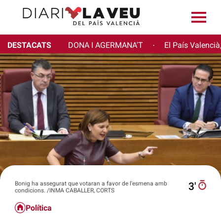
DESTACATS
DONA I AGERMANA'T
El País Valencià
·
Bonig ha assegurat que votaran a favor de l'esmena amb
3′
condicions. /INMA CABALLER, CORTS
Política