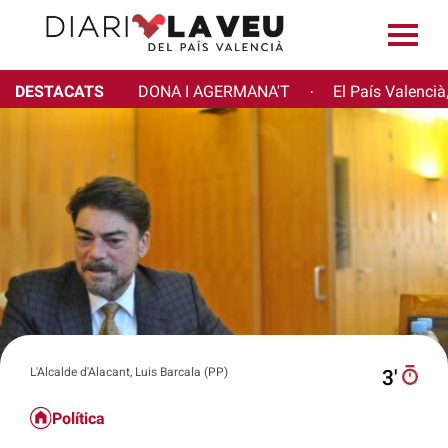
DESTACATS
DONA I AGERMANA'T
El País Valencià
·
L'Alcalde d'Alacant, Luis Barcala (PP)
3′
Política