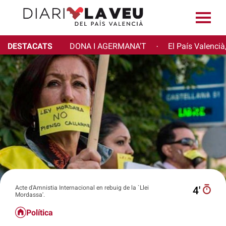
DESTACATS
DONA I AGERMANA'T
El País Valencià
·
Acte d'Amnistia Internacional en rebuig de la `Llei
4′
Mordassa'.
Política