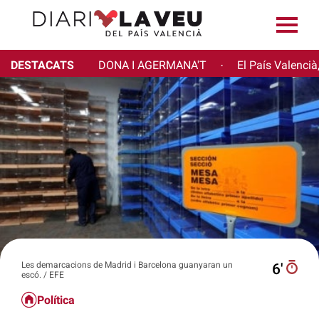
DESTACATS
DONA I AGERMANA'T
El País Valencià
·
Les demarcacions de Madrid i Barcelona guanyaran un
6′
escó. / EFE
Política