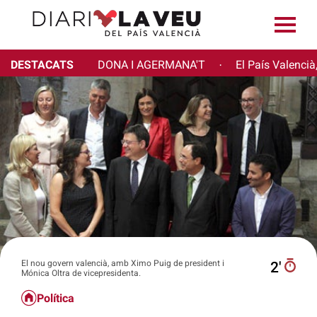
DESTACATS
DONA I AGERMANA'T
El País Valencià
·
El nou govern valencià, amb Ximo Puig de president i
2′
Mónica Oltra de vicepresidenta.
Política