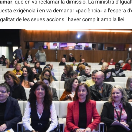
umar
, que en va reclamar la dimissió. La ministra d’Igual
sta exigència i en va demanar «paciència» a l’espera d’e
alitat de les seues accions i haver complit amb la llei.