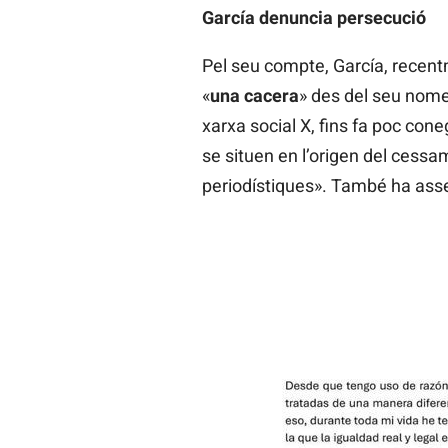
García denuncia persecució
Pel seu compte, García, recentm
«
una cacera
» des del seu nomen
xarxa social X, fins fa poc con
se situen en l’origen del cessa
periodístiques». També ha ass