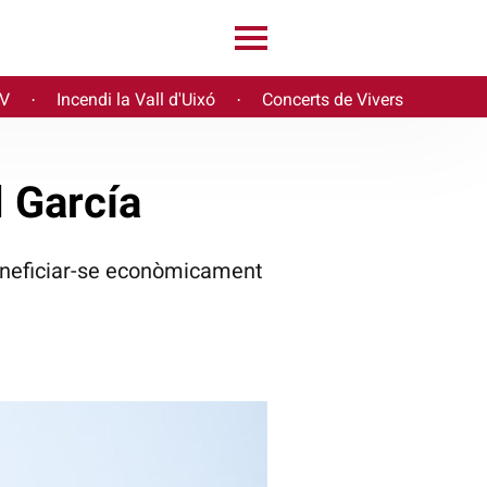
PV
Incendi la Vall d'Uixó
Concerts de Vivers
·
·
 García
 beneficiar-se econòmicament