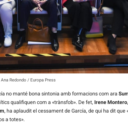
ra Ana Redondo / Europa Press
rcía no manté bona sintonia amb formacions com ara
Sum
ítics qualifiquen com a «trànsfob». De fet,
Irene Montero
em
, ha aplaudit el cessament de García, de qui ha dit que
s a totes».