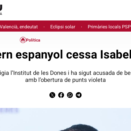
 Valencià, endeutat
Eclipsi solar
Primàries locals PS
·
·
Política
ern espanyol cessa Isabel
irigia l’Institut de les Dones i ha sigut acusada de
amb l’obertura de punts violeta