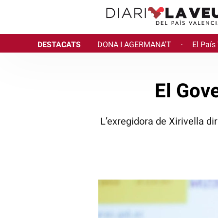
DESTACATS
DONA I AGERMANA'T
El País
·
El Gov
L’exregidora de Xirivella d