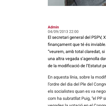
Admin
04/09/2013 22:00
El secretari general del PSPV,
finançament que té és inviable
“veurem, amb total claredat, s
una altra vegada s’agenolla da
de la modificació de l’Estatut 
En aquesta línia, sobre la modi
l’ordre del dia del Ple del Cong
els socialistes quan es va nego
com ha subratllat Puig, “el PP 
vegades la votació en el Congré