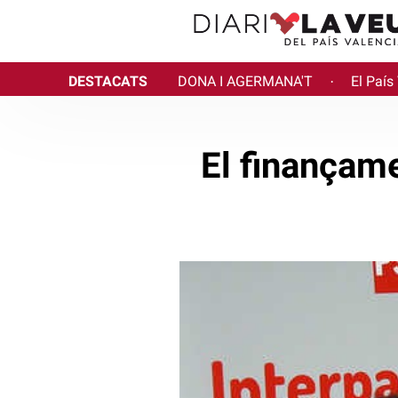
DESTACATS
DONA I AGERMANA'T
El País
·
El finançame