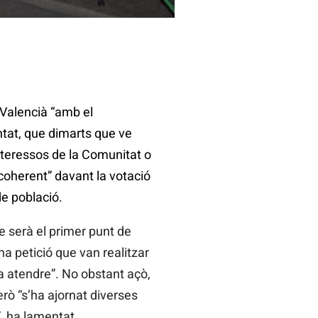
 Valencià “amb el
tat, que dimarts que ve
nteressos de la Comunitat o
coherent” davant la votació
de població.
e serà el primer punt de
na petició que van realitzar
a atendre”. No obstant açò,
erò “s’ha ajornat diverses
, ha lamentat.