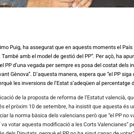
 Ximo Puig, ha assegurat que en aquests moments el País
. També amb el model de gestió del PP”. Per açò, ha apun
i el PP d’una vegada per sempre es posa del costat dels i
vant Gènova”. D’aquesta manera, espera que “el PP siga 
perquè les inversions de l’Estat s’adeqüen al percentatge 
ficació de la proposta de reforma de l’Estatut valencià, qu
rés el pròxim 10 de setembre, ha insistit que aquesta és u
ciar la norma bàsica dels valencians però que “el PP no v
sí va votar aquesta modificació a les Corts Valencianes” p
s dels Diputats, perquè el PP no ha sigut capaç de votar”