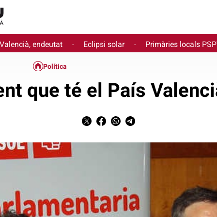
 Valencià, endeutat
Eclipsi solar
Primàries locals PS
·
·
Política
nt que té el País Valenci