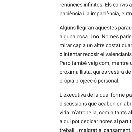
renúncies infinites. Els canvis a
paciència i la impaciència, en
Alguns llegiran aquestes paraul
alguna cosa. I no. Només parle
mirar cap a un altre costat q
d’intentar recosir el valenciani
Però també veig com, mentre uns
pròxima llista, qui es vestirà d
pròpia projecció personal.
L’executiva de la qual forme part
discussions que acaben en abra
vida m’atropella, com a tants al
a qui pot dedicar hores al parti
treball i, malgrat el cansament