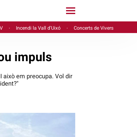
PV
Incendi la Vall d'Uixó
Concerts de Vivers
·
·
nou impuls
 I això em preocupa. Vol dir
ident?"