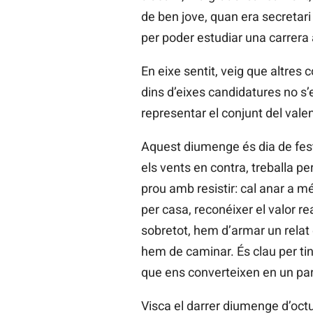
de ben jove, quan era secretari
per poder estudiar una carrera
En eixe sentit, veig que altres 
dins d’eixes candidatures no s’
representar el conjunt del val
Aquest diumenge és dia de festa
els vents en contra, treballa pe
prou amb resistir: cal anar a mé
per casa, reconéixer el valor re
sobretot, hem d’armar un relat q
hem de caminar. És clau per ti
que ens converteixen en un part
Visca el darrer diumenge d’oct