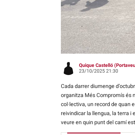
L'Aplec del Puig
Quique Castelló (Portave
23/10/2025 21:30
Cada darrer diumenge d’octubre
organitza Més Compromís és mo
col·lectiva, un record de quan
reivindicar la llengua, la terra
veure en quin punt del camí es