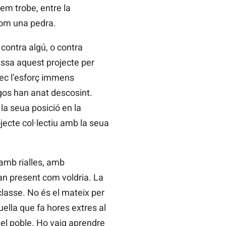
 em trobe, entre la
com una pedra.
contra algú, o contra
assa aquest projecte per
ec l’esforç immens
egos han anat descosint.
la seua posició en la
ojecte col·lectiu amb la seua
, amb rialles, amb
an present com voldria. La
 classe. No és el mateix per
uella que fa hores extres al
del poble. Ho vaig aprendre