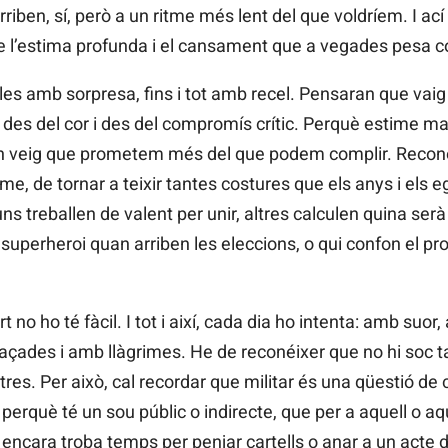
rriben, sí, però a un ritme més lent del que voldríem. I ací
tre l’estima profunda i el cansament que a vegades pesa 
es amb sorpresa, fins i tot amb recel. Pensaran que vaig 
 des del cor i des del compromís crític. Perquè estime m
uan veig que prometem més del que podem complir. Recon
sme, de tornar a teixir tantes costures que els anys i els 
 treballen de valent per unir, altres calculen quina serà 
e superheroi quan arriben les eleccions, o qui confon el pr
 no ho té fàcil. I tot i així, cada dia ho intenta: amb suor
çades i amb llàgrimes. He de reconéixer que no hi soc t
tres. Per això, cal recordar que militar és una qüestió de
t perquè té un sou públic o indirecte, que per a aquell o aq
, encara troba temps per penjar cartells o anar a un acte 