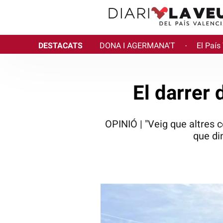
DESTACATS
DONA I AGERMANA'T
El País
·
El darrer
OPINIÓ | "Veig que altres c
que di