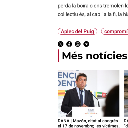
perda la boira o ens tremolen l
col·lectiu és, al cap i a la fi, l
Aplec del Puig
compromí
Més notícies
DANA | Mazón, citat al congrés
DA
el 17 de novembre; les víctimes,
“d