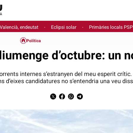
 Valencià, endeutat
Eclipsi solar
Primàries locals PS
·
·
Política
 diumenge d’octubre: un 
orrents internes s’estranyen del meu esperit crític.
ns d’eixes candidatures no s’entendria una veu diss