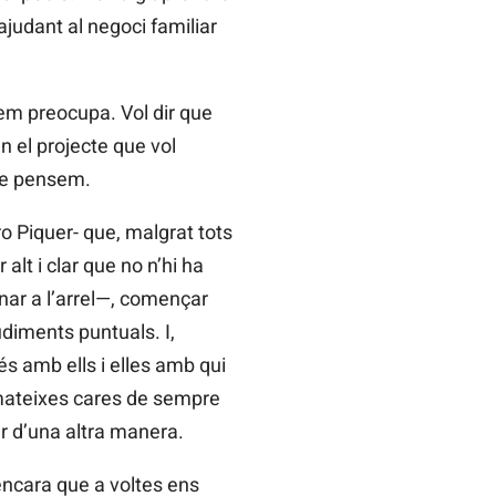
judant al negoci familiar
ò em preocupa. Vol dir que
n el projecte que vol
que pensem.
o Piquer- que, malgrat tots
alt i clar que no n’hi ha
anar a l’arrel—, començar
udiments puntuals. I,
és amb ells i elles amb qui
 mateixes cares de sempre
ar d’una altra manera.
encara que a voltes ens