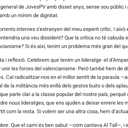
 general de JovesPV amb disset anys, sense sou públic i a
 amb un mínim de dignitat.
corrents internes s’estranyen del meu esperit crític. I aix
entendria una veu dissident? Que la crítica no té cabuda e
encianisme? Si és així, tenim un problema més gran del 
 i reflexió. Celebrem que tenim un lideratge -el d’Ampar
r unir les forces del valencianisme. Però també hem de dir 
s. Cal radicalitzar-nos en el millor sentit de la paraula —
al de la militància més enllà dels gestos buits o dels apla
ue parle clar a la classe popular del nostre país, perquè 
ndre nous lideratges, que ens ajuden a deixar enrere les
it com la resta. Si volem ser una altra cosa, hem d’actu
ubre. Que el camí és ben sabut —com cantava Al Tall—, i 