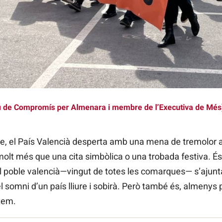
u de Compromís per Almenara i membre de l’Executiva de Més
, el País Valencià desperta amb una mena de tremolor ant
lt més que una cita simbòlica o una trobada festiva. É
 el poble valencià—vingut de totes les comarques— s’ajunt
 i el somni d’un país lliure i sobirà. Però també és, almeny
tem.