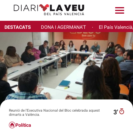
DESTACATS
DONA I AGERMANA'T
El País Valencià
·
Reunió de l'Executiva Nacional del Bloc celebrada aquest
3′
dimarts a València.
Política