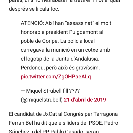
després se li cala foc.
ATENCIÓ: Així han “assassinat” el molt
honorable president Puigdemont al
poble de Coripe. La policia local
carregava la munició en un cotxe amb
el logotip de la Junta d’Andalusia.
Perdoneu, però això és gravíssim.
pic.twitter.com/ZgOHPaeALq
— Miquel Strubell fill ????
(@miquelstrubell)
21 d’abril de 2019
El candidat de JxCat al Congrés per Tarragona
Ferran Bel ha dit que els líders del PSOE, Pedro
Sánchez, i del PP, Pablo Casado, seran