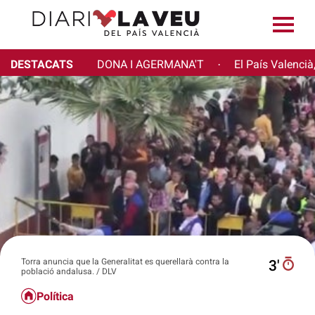
DESTACATS
DONA I AGERMANA'T
El País Valencià
·
Torra anuncia que la Generalitat es querellarà contra la
3′
població andalusa. / DLV
Política