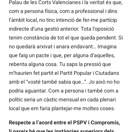
Palau de les Corts Valencianes i la veritat és que,
com a persona física, com a professional i dins
l’àmbit local, no tinc intenció de fer-me partícip
indirecte d’una gestió anterior. Tota l’oposició
tenim constància de tot el que queda pendent. Si
no quedarà arxivat i anara endavant… Imagina
que faig un pacte i que, per alguna d’aquelles,
rebenta alguna cosa. Tu saps la pressió que
m’haurien fet partit el Partit Popular i Ciutadans
amb el “vosté també sabia que…”. Jo això no ho
podria aguantar. Com a persona i també com a
polític seria un càstic mensual en cada plenari
local que em faria plantejar-me moltes coses.
Respecte a l’acord entre el PSPV i Compromís,
li pareix bé que les instàncies superiors dels