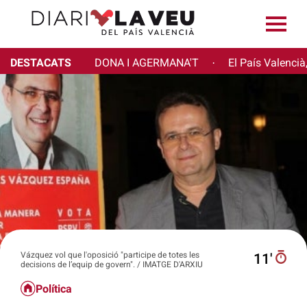
DESTACATS
DONA I AGERMANA'T
El País Valencià
·
Vázquez vol que l'oposició "participe de totes les
11′
decisions de l’equip de govern". / IMATGE D'ARXIU
Política