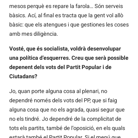
mesos perquè es repare la farola…
Són serveis
bàsics. Ací, al final es tracta que la gent vol allò
bàsic: que els atengues i que gestiones les coses
amb mes diligència.
Vosté,
que és socialista, voldrà desenvolupar
una política d’esquerres. Creu que serà possible
depenent dels vots del Partit Popular i de
Ciutadans?
Jo, quan porte alguna cosa al plenari, no
dependré només dels vots del PP, que si faig
alguna cosa que no els agrada, quasi segur que
no els tindré. Jo dependré de la complicitat de
tots els partits, també de l’oposició, en els quals
estarà també el Partit Popular. Si el menú que