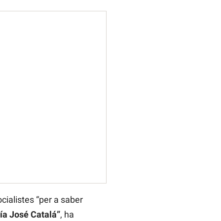
ocialistes “per a saber
ría José Catalá”
, ha