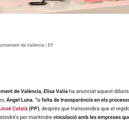
Ajuntament de València | EP
ment de València, Elisa Valía
ha anunciat aquest dilluns
es,
Ángel Luna
, “la
falta de transparència en els process
 José Catalá
(PP)
, després que transcendira que el regid
bstindre’s per mantindre
vinculació amb les empreses que