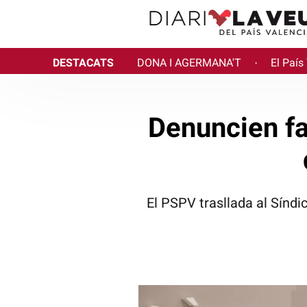
DESTACATS
DONA I AGERMANA'T
El País
·
Denuncien fa
El PSPV trasllada al Sínd