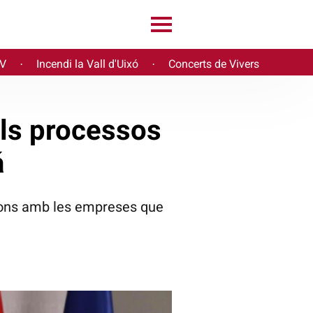
PV
Incendi la Vall d'Uixó
Concerts de Vivers
·
·
els processos
á
cions amb les empreses que