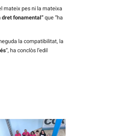
el mateix pes ni la mateixa
n dret fonamental”
que “ha
neguda la compatibilitat, la
rés
“, ha conclòs l’edil