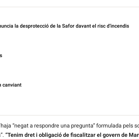
cia la desprotecció de la Safor davant el risc d’incendis
s
n canviant
il s’haja “negat a respondre una pregunta” formulada pels s
”.
“Tenim dret i obligació de fiscalitzar el govern de Ma