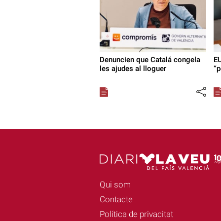
Denuncien que Catalá congela
EU
les ajudes al lloguer
“p
Qui som
Contacte
Política de privacitat