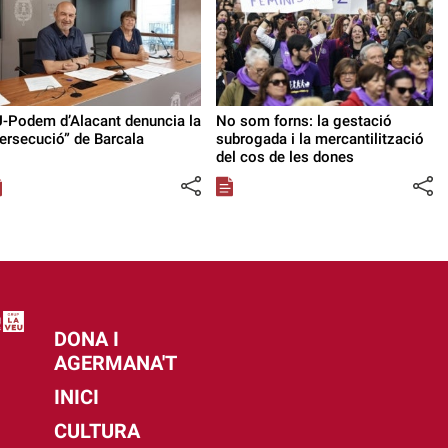
-Podem d’Alacant denuncia la
No som forns: la gestació
ersecució” de Barcala
subrogada i la mercantilització
del cos de les dones
DONA I
AGERMANA'T
INICI
CULTURA