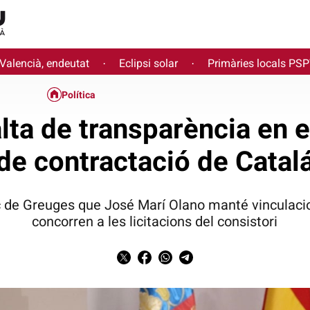
 Valencià, endeutat
Eclipsi solar
Primàries locals PS
·
·
Política
lta de transparència en 
de contractació de Catal
ic de Greuges que José Marí Olano manté vincula
concorren a les licitacions del consistori