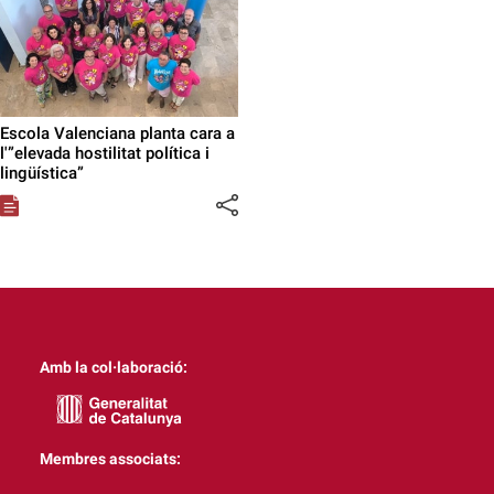
Escola Valenciana planta cara a
l'”elevada hostilitat política i
lingüística”
Amb la col·laboració:
Membres associats: