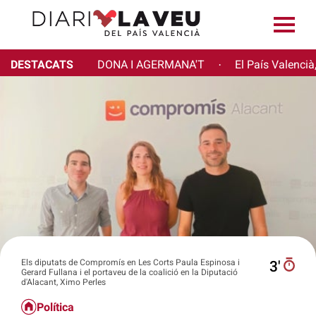
DESTACATS
DONA I AGERMANA'T
El País Valencià
·
Els diputats de Compromís en Les Corts Paula Espinosa i
3′
Gerard Fullana i el portaveu de la coalició en la Diputació
d'Alacant, Ximo Perles
Política