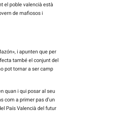
nt el poble valencià està
overn de mafiosos i
Mazón», i apunten que per
ecta també el conjunt del
 no pot tornar a ser camp
 quan i qui posar al seu
ions com a primer pas d’un
el País Valencià del futur