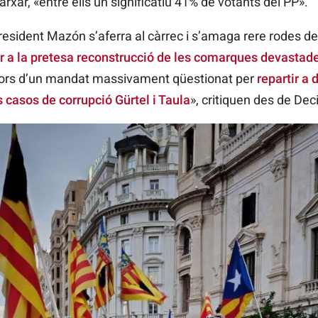
ar, «entre ells un significatiu 41% de votants del PP».
president Mazón s’aferra al càrrec i s’amaga rere rodes 
r a la pretesa reconstrucció de les comarques devastad
retors d’un mandat massivament qüestionat per
repartir a 
asos de corrupció Gürtel i Taula
», critiquen des de Dec