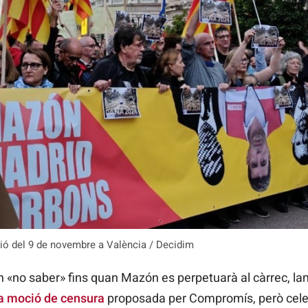
ió del 9 de novembre a València / Decidim
en «no saber» fins quan Mazón es perpetuarà al càrrec, 
a moció de censura
proposada per Compromís, però cele