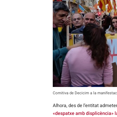
Comitiva de Decicim a la manifestac
Alhora, des de l’entitat admet
«despatxe amb displicència» l