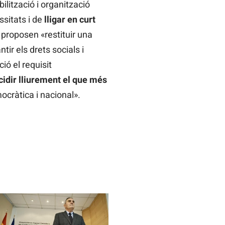
ilització i organització
ssitats i de
lligar en curt
i proposen «restituir una
tir els drets socials i
ció el requisit
cidir lliurement el que més
mocràtica i nacional».