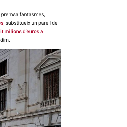
de premsa fantasmes,
es
, substitueix un parell de
dit milions d’euros a
idim.