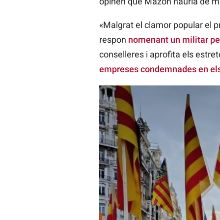
opinen que Mazón hauria de marx
«Malgrat el clamor popular el 
respon
nomenant un militar pe
conselleres i aprofita els est
empreses condemnades en els c