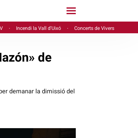
PV
Incendi la Vall d'Uixó
Concerts de Vivers
·
·
Mazón» de
 per demanar la dimissió del