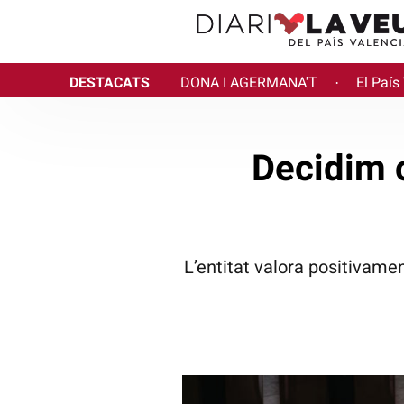
DESTACATS
DONA I AGERMANA'T
El País
·
Decidim 
L’entitat valora positivame