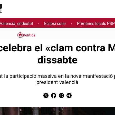
 Valencià, endeutat
Eclipsi solar
Primàries locals PS
·
·
Política
celebra el «clam contra 
dissabte
nt la participació massiva en la nova manifestació
president valencià