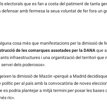
culs electorals que es fan a costa del patiment de tanta ge
a defensar amb fermesa la seua voluntat de fer fora un g
 alguna cosa més que manifestacions per la dimissió de 
strucció de les comarques assotades per la DANA
que af
tants infraestructures i una organització del territori que
l servei dels poderosos».
geixen la dimissió de Mazón «perquè a Madrid decidisquen
cle polític per al país amb la convocatòria de noves elecc
 es podria plantejar a mitjà termini per posar les bases d
més ric».