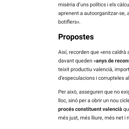
misèria d’uns polítics i els càl
aprenent a autoorganitzar-se, 
botiflers».
Propostes
Així, recorden que «ens caldrà
davant queden «
anys de recon
teixit productiu valencià, impor
d’especulacions i corrupteles a
Per això, asseguren que no exi
lloc, sinó per a obrir un nou ci
procés constituent valencià
que
més just, més lliure, més net i 