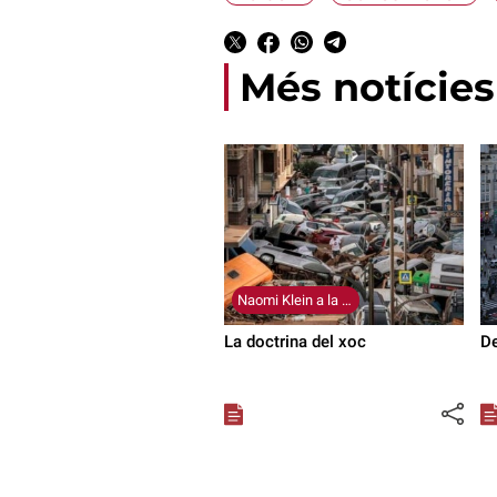
Més notícies
Naomi Klein a la dana (4)
La doctrina del xoc
De