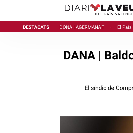
DESTACATS
DONA I AGERMANA'T
El País
·
DANA | Baldov
El síndic de Compr