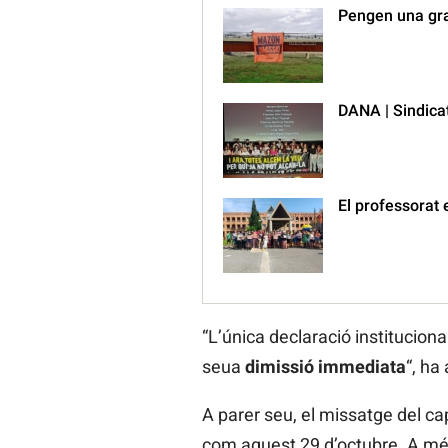
Pengen una gran
DANA | Sindicat
El professorat 
“L’única declaració institucion
seua
dimissió immediata
“, ha
A parer seu, el missatge del cap
com aquest 29 d’octubre. A més