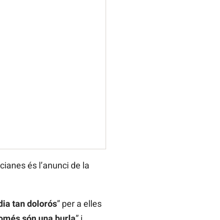
cianes és l’anunci de la
dia tan dolorós
” per a elles
omés són una burla
” i