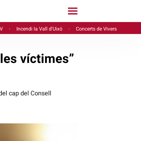
PV
Incendi la Vall d'Uixó
Concerts de Vivers
·
·
 les víctimes”
del cap del Consell