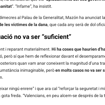
manitat
“. “Infame”, ha insistit.
imecres al Palau de la Generalitat, Mazón ha anunciat la
de les
víctimes de la dana
, que cada any serà de dol ofici
ació no va ser “suficient”
 i reparant materialment.
Hi ha coses que haurien d’ha
ció, però sí que hem de reflexionar davant el desemparam
posteriors quan vam anar coneixent la magnitud d’una tr
ircumstància inimaginable, però
en molts casos no va ser s
n.
xar ningú enrere” i que ara cal “reforçar la seguretat i mi
 gota freda. “Valencians, en peu alcem-se després de la tr