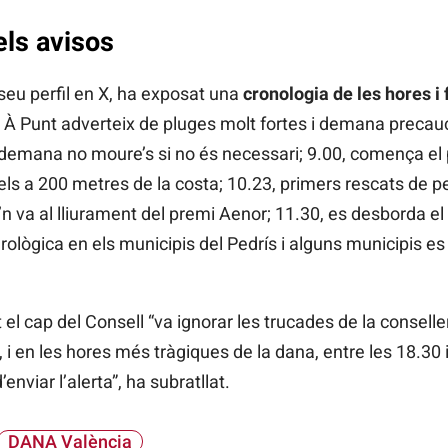
els avisos
 seu perfil en X, ha exposat una
cronologia de les hores i 
, À Punt adverteix de pluges molt fortes i demana precauc
 demana no moure’s si no és necessari; 9.00, comença el p
ls a 200 metres de la costa; 10.23, primers rescats de pe
 va al lliurament del premi Aenor; 11.30, es desborda el 
ològica en els municipis del Pedrís i alguns municipis e
 el cap del Consell “va ignorar les trucades de la consel
, i en les hores més tràgiques de la dana, entre les 18.30 i
enviar l’alerta”, ha subratllat.
DANA València