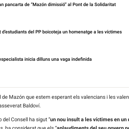
 pancarta de “Mazón dimissió” al Pont de la Solidaritat
 d’estudiants del PP boicoteja un homenatge a les víctimes
especialista inicia dilluns una vaga indefinida
al de Mazón que estem esperant els valencians i les valen
 asseverat Baldoví.
 del Consell ha sigut “
un nou insult a les víctimes en un 
, ha considerat que els “
aplaudiments del seu govern n