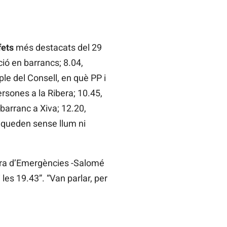
fets
més destacats del 29
ió en barrancs; 8.04,
le del Consell, en què PP i
rsones a la Ribera; 10.45,
barranc a Xiva; 12.20,
s queden sense llum ni
lera d’Emergències -Salomé
 les 19.43”. “Van parlar, per