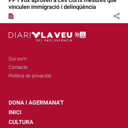
PP i Vox aproven a Les Corts mesures que
vinculen immigració i delinqüència
Qui som
Contacte
Política de privacitat
DONA I AGERMANA'T
INICI
CULTURA