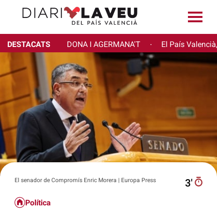
DESTACATS
DONA I AGERMANA'T
El País Valencià
·
El senador de Compromís Enric Morera | Europa Press
3′
Política