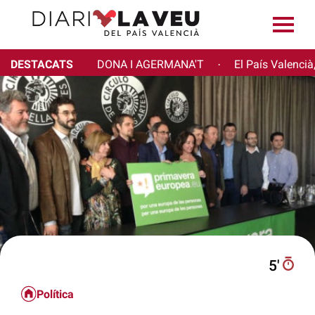
DESTACATS
DONA I AGERMANA'T
El País Valencià
·
5′
Política